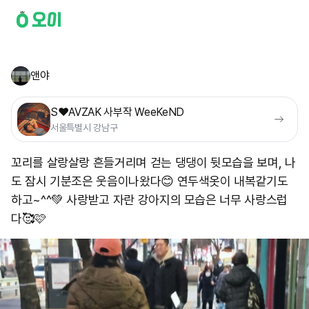
앤야
S❤️AVZAK 사부작 WeeKeND
서울특별시 강남구
꼬리를 살랑살랑 흔들거리며 걷는 댕댕이 뒷모습을 보며, 나
도 잠시 기분조은 웃음이나왔다😊 연두색옷이 내복같기도
하고~^^💚 사랑받고 자란 강아지의 모습은 너무 사랑스럽
다🥰🩷