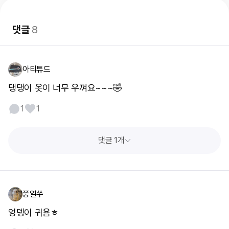
댓글
8
아티튜드
댕댕이 옷이 너무 우껴요~~~🤣
1
1
댓글 1개
쭝얼쑤
엉뎅이 귀욤ㅎ