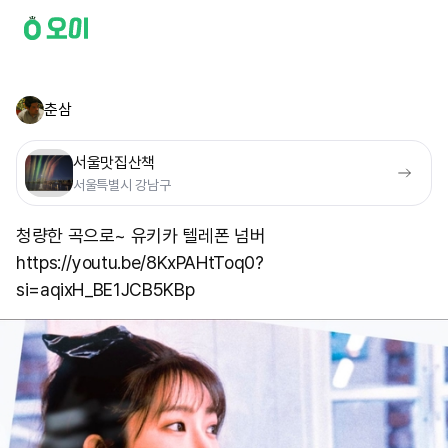
춘삼
서울맛집산책
서울특별시 강남구
청량한 곡으로~ 유키카 텔레폰 넘버
https://youtu.be/8KxPAHtToq0?
si=aqixH_BE1JCB5KBp