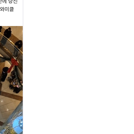
안에 당신
 와미클