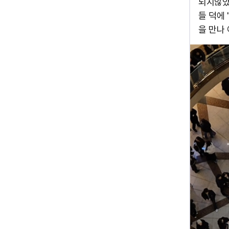
되지않았
들 덕에
을 만나