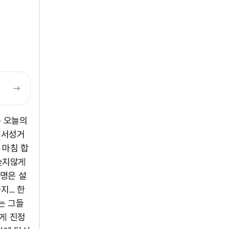
는 오늘의
 서성거
 마침 합
 늦지않게
8명은 설
.. 한
는 그들
쉽게 진정