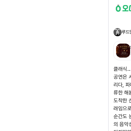
루드
클래식.
공연은 
리다, 
류한 해봄
도착한 
래임으로
순간도 
의 음악