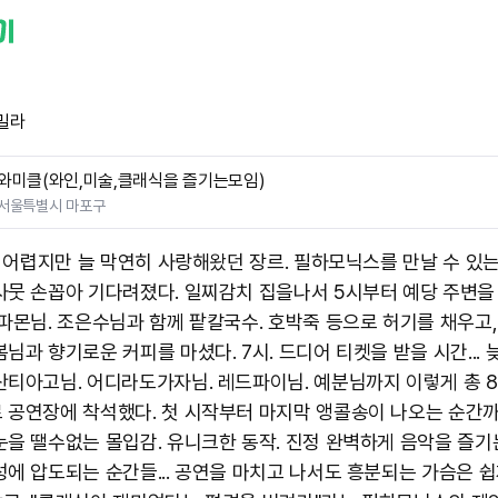
밀라
와미클(와인,미술,클래식을 즐기는모임)
서울특별시 마포구
.. 어렵지만 늘 막연히 사랑해왔던 장르. 필하모닉스를 만날 수 있
사뭇 손꼽아 기다려졌다. 일찌감치 집을나서 5시부터 예당 주변을
파파몬님. 조은수님과 함께 팥칼국수. 호박죽 등으로 허기를 채우고,
님과 향기로운 커피를 마셨다. 7시. 드디어 티켓을 받을 시간...
산티아고님. 어디라도가자님. 레드파이님. 예분님까지 이렇게 총 
 공연장에 착석했다. 첫 시작부터 마지막 앵콜송이 나오는 순간까지.
눈을 땔수없는 몰입감. 유니크한 동작. 진정 완벽하게 음악을 즐기
성에 압도되는 순간들... 공연을 마치고 나서도 흥분되는 가슴은 