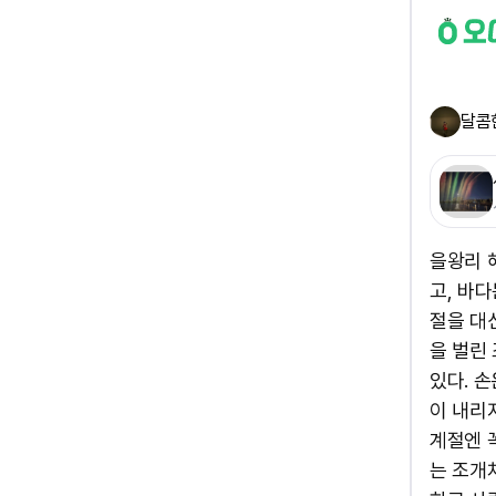
달콤
을왕리 
고, 바
절을 대
을 벌린
있다. 
이 내리
계절엔 
는 조개