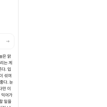
늘은 맑
소리는 계
다. 입
이 섞여
좋다. 눈
다만 이
서 익어가
할 일을