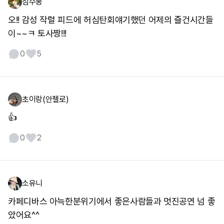
심수봉
오!! 감성 작렬 피드에 허심탄회얘기했던 어제의 즐건시간들
이~~ㅋ 토사짱!!!
0
5
초이랑(안젤로)
👍
0
2
소유니
카페디바스 아늑한분위기에서 좋은사람들과 멋진공연 넘 좋
았어요^^