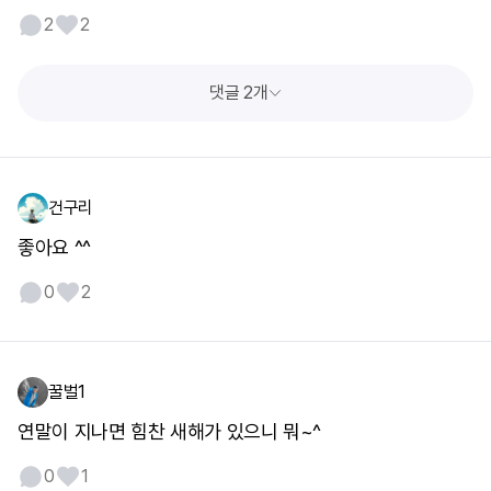
2
2
댓글 2개
건구리
좋아요 ^^
0
2
꿀벌1
연말이 지나면 힘찬 새해가 있으니 뭐~^
0
1