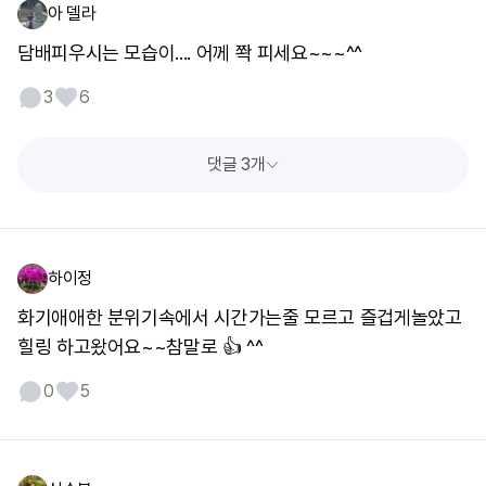
아 델라
담배피우시는 모습이.... 어께 쫙 피세요~~~^^
3
6
댓글 3개
하이정
화기애애한 분위기속에서 시간가는줄 모르고 즐겁게놀았고
힐링 하고왔어요~~참말로 👍 ^^
0
5