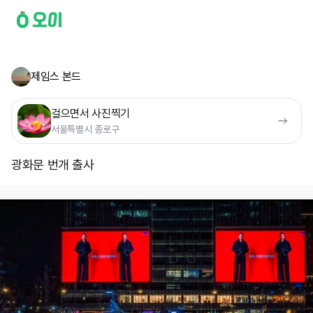
제임스 본드
걸으면서 사진찍기
서울특별시 종로구
광화문 번개 출사