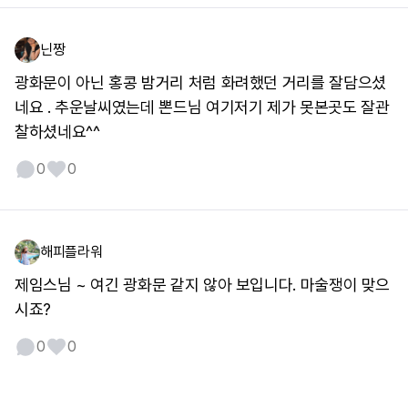
닌짱
광화문이 아닌 홍콩 밤거리 처럼 화려했던 거리를 잘담으셨
네요 . 추운날씨였는데 뽄드님 여기저기 제가 못본곳도 잘관
찰하셨네요^^
0
0
해피플라워
제임스님 ~ 여긴 광화문 같지 않아 보입니다. 마술쟁이 맞으
시죠?
0
0