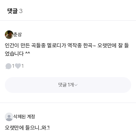
댓글
3
춘삼
인간이 만든 곡들중 멜로디가 역작중 한곡~ 오랫만에 잘 들
었습니다 ^^
1
1
댓글 1개
삭제된 계정
오랫만에 들으니..와.'!