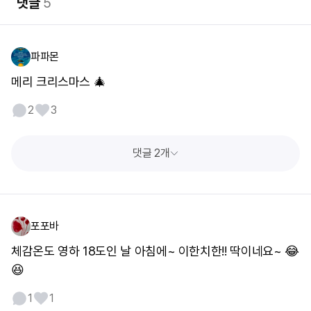
댓글
5
파파몬
메리 크리스마스 🎄
2
3
댓글 2개
포포바
체감온도 영하 18도인 날 아침에~ 이한치한!! 딱이네요~ 😂
😆
1
1