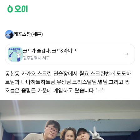
레포츠짱(세훈)
골프가 즐겁다. 골프&라이브
광주광역시 서구
동천동 카카오 스크린 연습장에서 월요 스크린번개 도도하
트님과 나나하트하트님.유성님.크리스탈님.별님.그리고 짱
오늘은 좀힘든 가운데 게임하고 왔습니다 ^~^