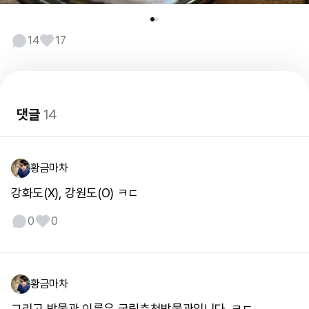
14
17
댓글
14
황금마차
강화도(X), 강원도(O) ㅋㄷ
0
0
황금마차
그리고 박물관 이름은 국립춘천박물관입니다. ㅋㄷ