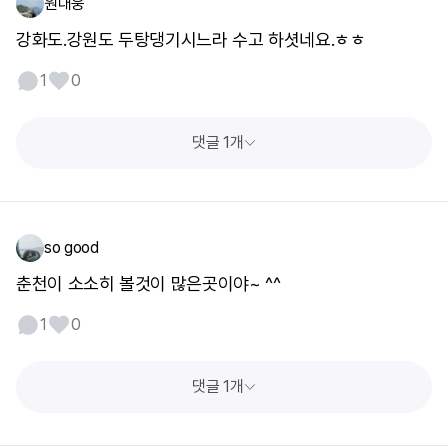
원대웅
강화도.강원도 두탕댕기시느라 수고 하셧네요.ㅎㅎ
1
0
댓글 1개
so good
춘천이 소소히 볼것이 많은곳이야~ ^^
1
0
댓글 1개