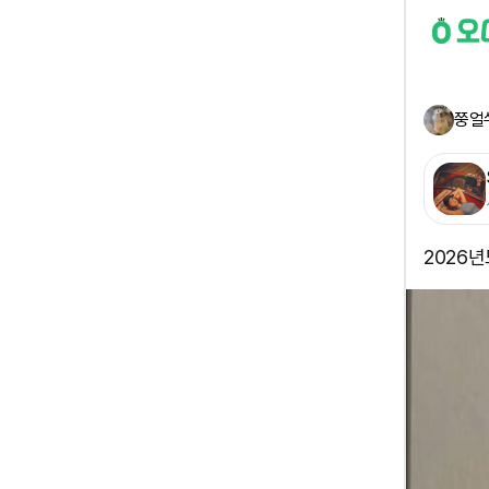
쭝얼
2026년