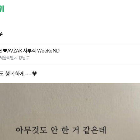
쑤
S❤️AVZAK 사부작 WeeKeND
서울특별시 강남구
도 행복하게~~💗