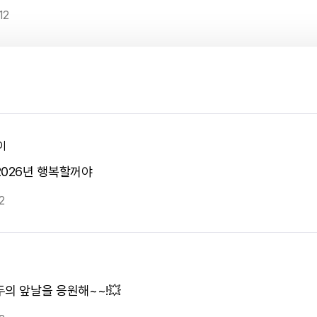
12
이
2026년 행복할꺼야
2
두의 앞날을 응원해~~!💥