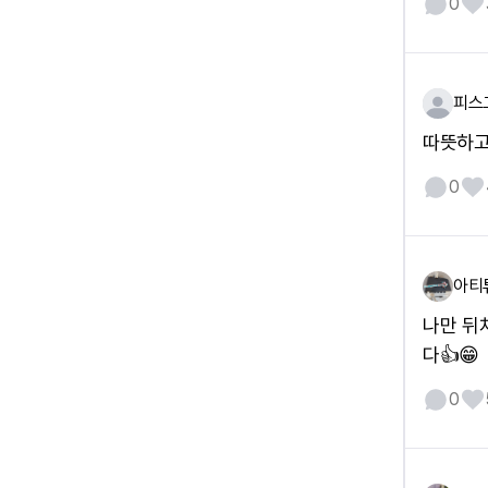
0
피스
따뜻하고
0
아티
나만 뒤
다👍😁
0