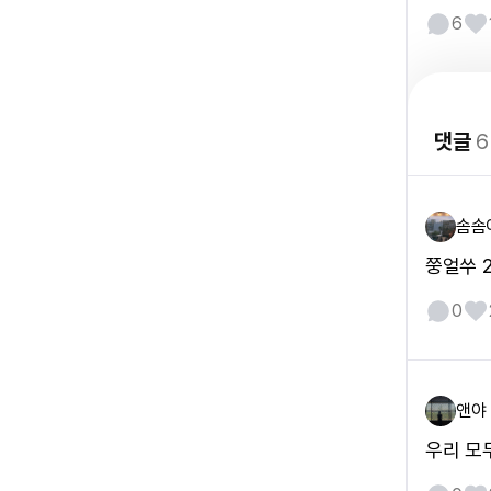
6
댓글
6
솜솜
쭝얼쑤 
0
앤야
우리 모