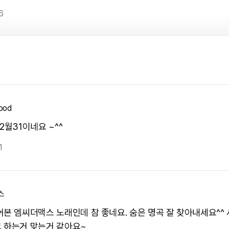
6
ood
2월31이네요 ~^^
1
스
어본 엠씨더맥스 노래인데 참 좋네요. 숨은 명곡 잘 찾아내세요^^
 하는거 맞는거 같아요~