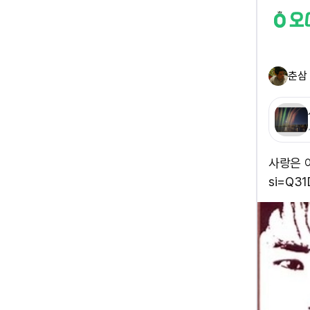
춘삼
사랑은 아프
si=Q31