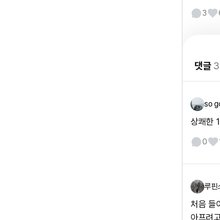
3
댓글
3
so g
상쾌한 1
0
루핀
처음 들
아프려고