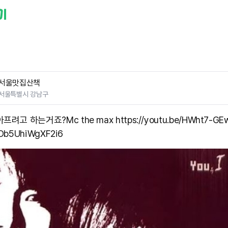
서울맛집산책
서울특별시 강남구
려고 하는거죠? ​Mc the max https://youtu.be/HWht7-GE
Db5UhiWgXF2i6