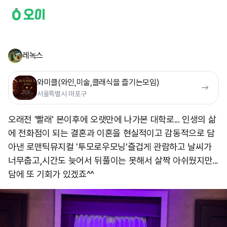
레녹스
와미클(와인,미술,클래식을 즐기는모임)
서울특별시 마포구
오래전 '빨래' 본이후에 오랫만에 나가본 대학로... 인생의 삶
에 전화점이 되는 결혼과 이혼을 현실적이고 감동적으로 담
아낸 로맨틱뮤지컬 '투모로우모닝' ​즐겁게 관람하고 날씨가
너무춥고,시간도 늦어서 뒤풀이는 못해서 살짝 아쉬웠지만...
담에 또 기회가 있겠죠^^