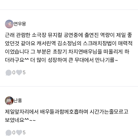
연우몽
근래 관람한 소극장 뮤지컬 공연중에 출연진 역량이 제일 좋
았던것 같아요 캐서린역 김소정님의 스크래치창법이 매력적
이었습니다 그 부분은 초창기 차지연배우님을 떠올리게 하
더라구요^^ 더 많이 성장하여 큰 무대에서 만나기를~
0
5
난홍
제일앞자리에서 배우들과함께호흡하며 시간가는줄모르고
보았네요^^~~
0
5