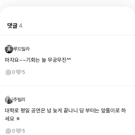
댓글
4
루드밀라
마자요~~기회는 늘 무궁무진^^
0
5
주빌리
대학로 평일 공연은 넘 늦게 끝나니 담 부터는 앞풀이로 하
세요 ㅎ
0
5