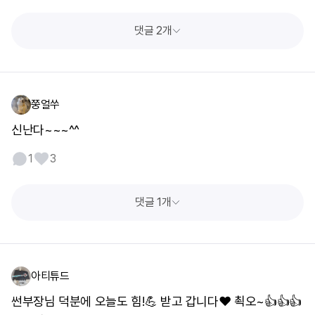
댓글 2개
쭝얼쑤
신난다~~~^^
1
3
댓글 1개
아티튜드
썬부장님 덕분에 오늘도 힘!💪 받고 갑니다❤️ 쵝오~👍👍👍