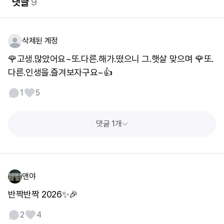
댓글
9
삭제된 계정
🌹고생.많았어요~또.다른.해가.떴으니 그.햇살 맞으며 🌹또.
다른.인생을.즐겨보자구요~👍
1
5
댓글 1개
앤야
반짝반짝 2026✨️🎉
2
4