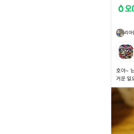
리아
호야~ 님
거운 일요일