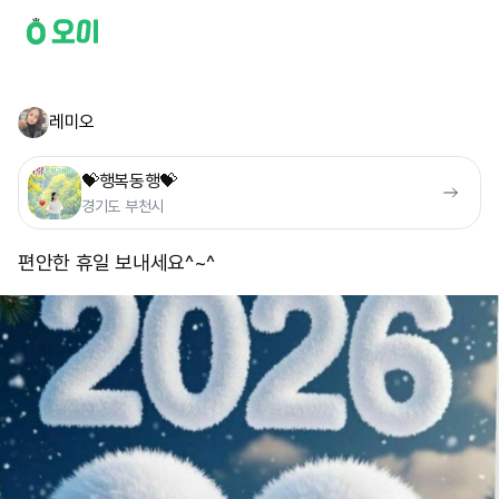
레미오
💝행복동행💝
경기도 부천시
편안한 휴일 보내세요^~^