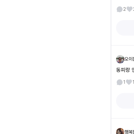
2
오이
동피랑 
1
행복한