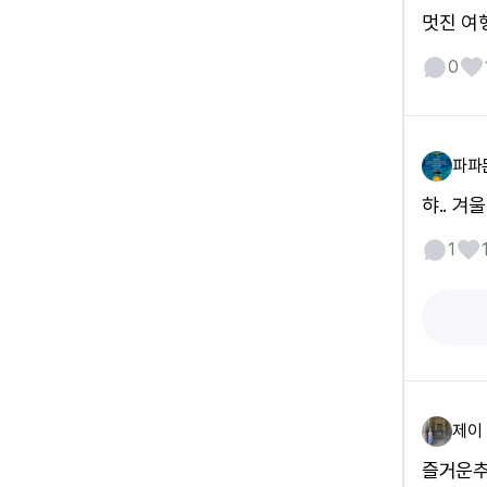
멋진 여
0
파파
햐.. 겨
1
제이
즐거운추