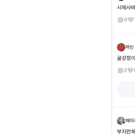
시메사바
0
하빈
굴강정이
2
해미
부지런해