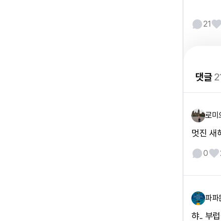
21
댓글
2
로미
멋진 새
0
파파
햐.. 부