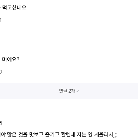
 먹고싶네요
1
 머예요?
0
댓글 2개
리
야 많은 것을 맛보고 즐기고 할텐데 저는 영 게을러서;;;