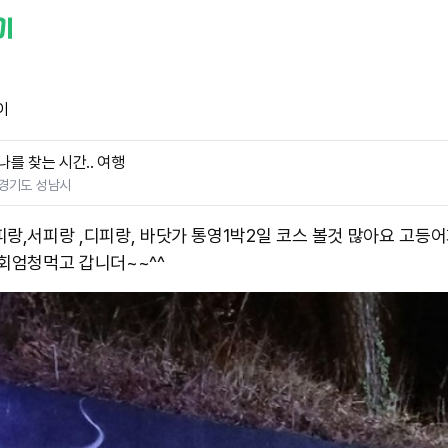
이
나를 찾는 시간.. 여행
경기도 성남시
피랑,서피랑 ,디피랑, 바닷가 통영1박2일 코스 볼것 많아요 고등어
회 ​엄청먹고 갑니더~~^^