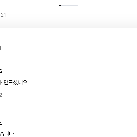
21
1
오
해 만드셨네요
2
몬
럽습니다