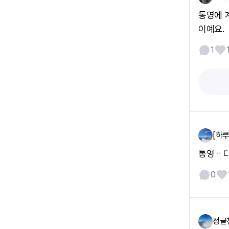
통영에 
이예요.
1
[하루
통영ᆢ다
0
정글