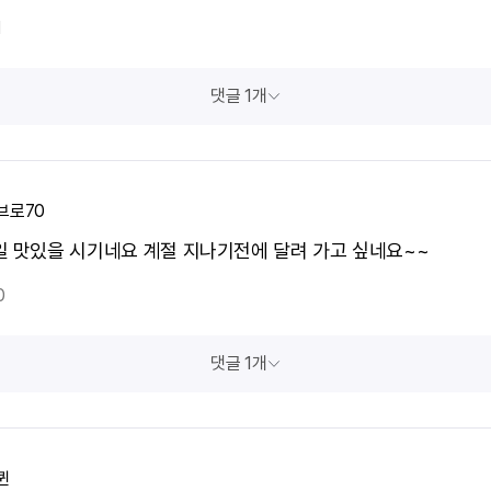
1
댓글 1개
브로70
일 맛있을 시기네요 계절 지나기전에 달려 가고 싶네요~~
0
댓글 1개
퀸