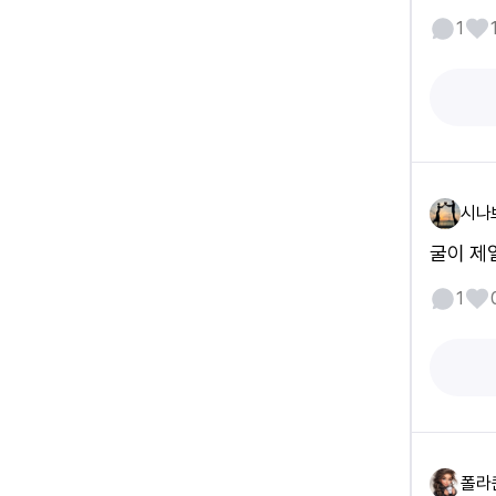
1
시나
굴이 제
1
폴라