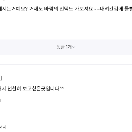
계시는거예요? 거제도 바람의 언덕도 가보셔요~~내려간김에 들
1
댓글 1개
]
시 천천히 보고싶은곳입니다^^
1
천사