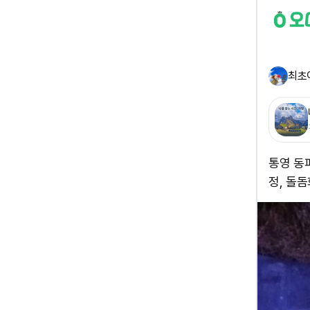
최초
통영 동
정, 돌돔