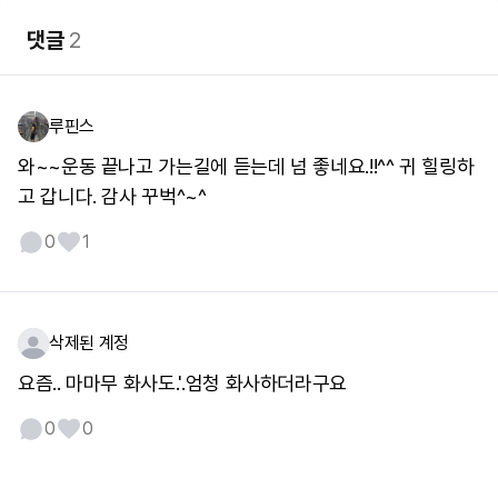
댓글
2
루핀스
와~~운동 끝나고 가는길에 듣는데 넘 좋네요.!!^^ 귀 힐링하
고 갑니다. 감사 꾸벅^~^
0
1
삭제된 계정
요즘.. 마마무 화사도.'.엄청 화사하더라구요
0
0