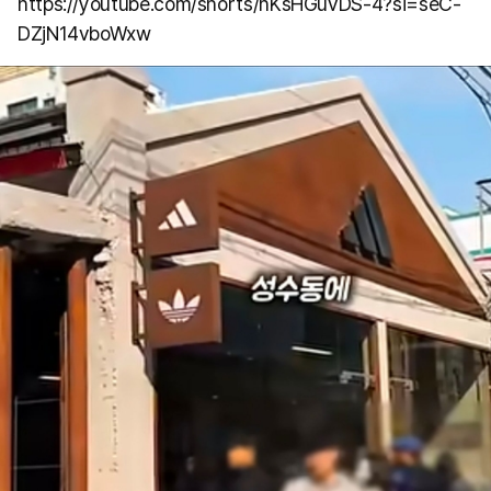
https://youtube.com/shorts/hKsHGuvDS-4?si=seC-
DZjN14vboWxw