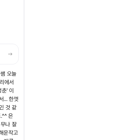
은쌤 오늘
자리에서
춘' 이
... 한껏
인 것 같
^^ 은
너무나 잘
박해운작고