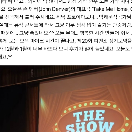
타 쫙 매고... 의자에 딱 앉아서... 항상 기타 연주 또는 기타 치며
. 오늘은 존 덴버(John Denver)의 대표곡 'Take Me Home, C
' 를 선택해서 불러 주시네요. 워낙 프로이다보니... 박해운작곡가
 실때는 뮤직 콘서트에 와서 그냥 아무 생각 없이 즐기는 관중처럼..
문에... 그냥 좋았네요.^^ 오늘 무대... 행복한 시간 만들어 줘
 이렇게 모든 오픈 마이크 시간이 끝나고, 제20회 피앤조 정기모임
제가 12월과 1월이 너무 바쁘다 보니 후기가 많이 늦었네요. 오늘도
요.^^