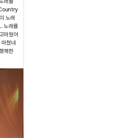
 노래를
ountry
님이 노래
. 노래를
서 고마웠어
을 마쳤네
 행복한