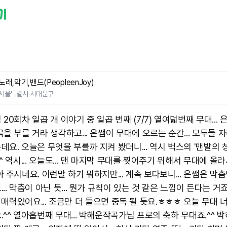
노래,악기,밴드(PeopleenJoy)
서울특별시 서대문구
20회차 일곱 개 이야기 중 일곱 번째 (7/7) 열여덟번째 무대... 
을 부를 거라 생각하고... 은쌤이 무대에 오르는 순간... 모두들 
요. 오늘은 무엇을 부를까 지켜 봤더니... 역시 벅스의 '맨발의 청
^ 역시... 오늘도... 맨 마지막 무대를 찢어주기 위해서 무대에 올라서
 주시네요. 이런말 하기 뭐하지만... 계속 보다보니... 은쌤은 막춤
.. 막춤이 아닌 듯... 뭔가 규칙이 있는 것 같은 느낌이 든다는 거죠.
춤... 매력있어요... 조금만 더 들으면 중독 될 듯요.ㅎㅎㅎ 오늘 무대 
.^^ 열아홉번째 무대... 박해운작곡가님 프로의 축하 무대죠.^^ 