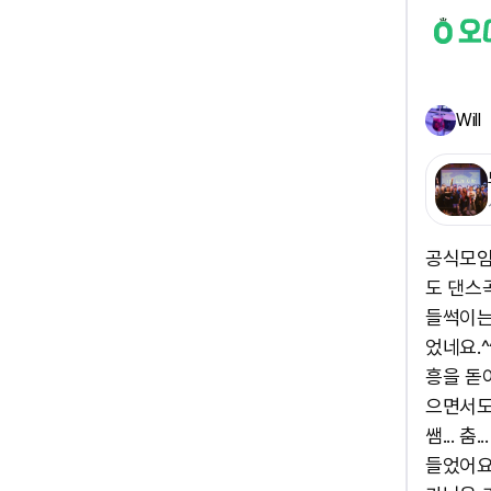
Will
공식모임 
도 댄스곡
들썩이는데
었네요.^
흥을 돋아
으면서도.
쌤... 
들었어요