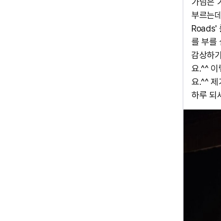
가님은 기
부르는데요
Roads
를 부를
감상하기때
요.^^
요.^^ 
하루 되세