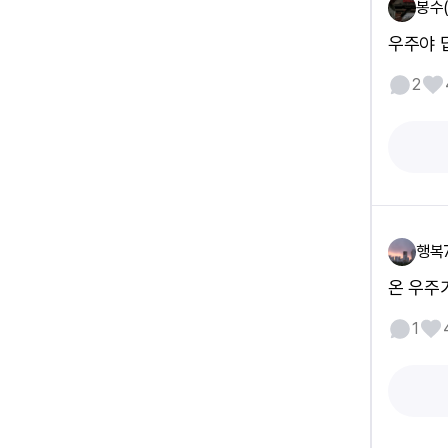
봉수
우주야 
2
행복
온 우주가
1