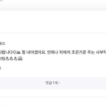
튜드
사합니다♡🙏 힘 내야겠어요. 언제나 저에게 조은기운 주는 사부
팅💪💪💪🤗
4
댓글 1개