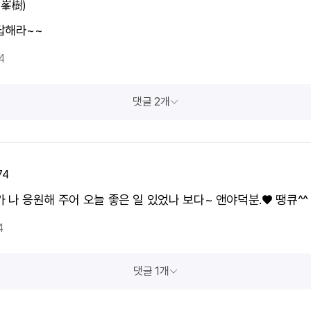
(峯樹)
답해라~~
4
댓글 2개
74
 나 응원해 주어 오늘 좋은 일 있었나 보다~ 앤야덕분.♥️ 땡큐^^
4
댓글 1개