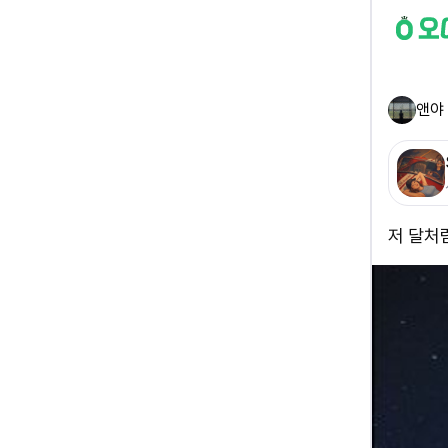
앤야
저 달처럼