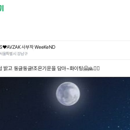
S❤️AVZAK 사부작 WeeKeND
서울특별시 강남구
 밝고 둥글둥글! ​조은기운을 담아~화이팅🤗🙏🧚‍♂️