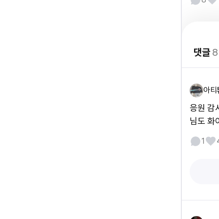
댓글
8
아티
응원 감
님도 화이
1