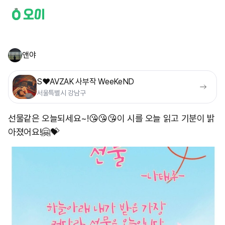
앤야
S❤️AVZAK 사부작 WeeKeND
서울특별시 강남구
선물같은 오늘되세요~!😘😘😘 ​이 시를 오늘 읽고 기분이 밝
아졌어요!🤗💝