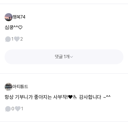
행복74
심쿵^^♡
1
2
댓글 1개
아티튜드
항상 기부니가 좋아지는 사부작!❤️🫰 감사합니다 ~^^
0
1