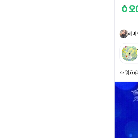
레미
추워요@