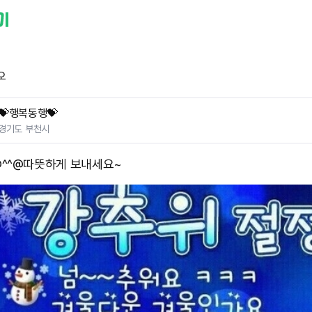
오
💝행복동행💝
경기도 부천시
^^@ ​따뜻하게 보내세요~