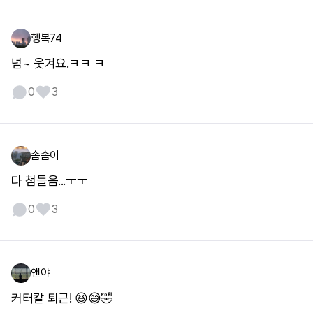
행복74
넘~ 웃겨요.ㅋㅋ ㅋ
0
3
솜솜이
다 첨들음...ㅜㅜ
0
3
앤야
커터칼 퇴근! 😆😅🤣