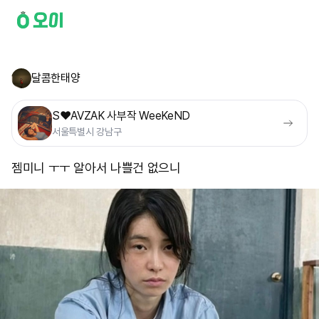
달콤한태양
S❤️AVZAK 사부작 WeeKeND
서울특별시 강남구
젬미니 ㅜㅜ 알아서 나쁠건 없으니