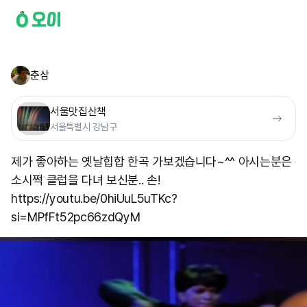
춘삼
서울맛집산책
서울특별시 강남구
제가 좋아하는 옛날힙합 한곡 가보겠습니다~^^ 아시는분은
소시쩍 클럽을 다녀 보신분.. 손!
https://youtu.be/0hiUuL5uTKc?
si=MPfFt52pc66zdQyM