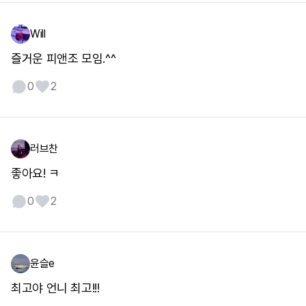
Will
즐거운 피앤조 모임.^^
0
2
러브찬
좋아요! ㅋ
0
2
윤슬e
최고야 언니 최고!!!