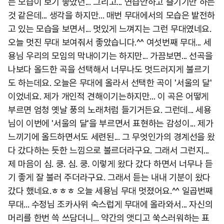
는 모습이 보기 좋았던... 그리고... 연습안하고 즐기기만 하는
것 같은데... 생각을 하지만... 매번 무대에서의 모습은 발전하
고 있는 모습을 보면서... 멋있게 느껴지는 그런 무대였네요.
오늘 멋진 무대 보여줘서 좋았습니다.^^ 여섯번째 무대... 세
용님 우리의 모임의 막내이기는 하지만... 가끔보면... 선곡을
나보다 올드한 곡을 선택해서 너무나도 멋드러지게 불르기
도 하는데요. 오늘은 무대에 올라서 선택한 곡이 '서울의 달'
이었네요. 제가 개인적 견해이기는하지만... 이 곡은 어떻게
부르면 엄청 옛날 풍의 노래처럼 들기거든요. 그런데... 세용
님이 이번에 '서울의 달'을 부르면서 표현하는 감성이... 제가
느끼기에 올드하면서도 세련된... 그 무엇인가의 경계선을 왔
다 갔다하는 듯한 느낌으로 불르더라구요. 그래서 그런지...
제 마음이 심. 쿵. 심. 쿵. 이렇게 왔다 갔다 하면서 너무나 듣
기 좋게 잘 불러 주더라구요. 그래서 듣는 내내 기분이 왔다
갔다 했네요.ㅎㅎㅎ 오늘 세용님 무대 멋졌어요.^^ 일곱번째
무대... 수정님 조카사위 숙스럽게 무대에 올라와서... 자신의
머리를 한번 쓱 쓰담더니... 약간의 앳디고 쑥스러워하는 표