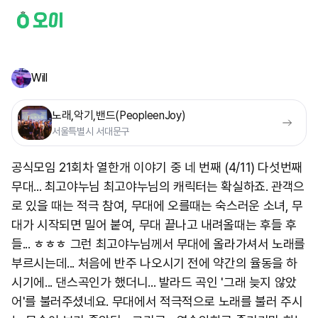
Will
노래,악기,밴드(PeopleenJoy)
서울특별시 서대문구
공식모임 21회차 열한개 이야기 중 네 번째 (4/11) 다섯번째
무대... 최고야누님 최고야누님의 캐릭터는 확실하죠. 관객으
로 있을 때는 적극 참여, 무대에 오를때는 숙스러운 소녀, 무
대가 시작되면 밀어 붙여, 무대 끝나고 내려올때는 후들 후
들... ㅎㅎㅎ 그런 최고야누님께서 무대에 올라가셔서 노래를
부르시는데... 처음에 반주 나오시기 전에 약간의 율동을 하
시기에... 댄스곡인가 했더니... 발라드 곡인 '그래 늦지 않았
어'를 불러주셨네요. 무대에서 적극적으로 노래를 불러 주시