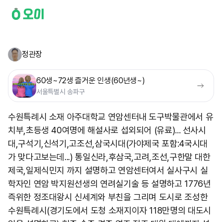
정관장
60생~72생 즐거운 인생(60년생~)
서울특별시 송파구
수원특례시 소재 아주대학교 연암센터내 도구박물관에서 유
치부,초등생 40여명에 해설사로 섭외되어 (유료)... 선사시
대,구석기,신석기,고조선,삼국시대(가야제국 포함:4국시대
가 맞다고보는데...) 통일신라,후삼국,고려,조선,구한말 대한
제국,일제식민지 까지 설명하고 연암센터여서 실사구시 실
학자인 연암 박지원선생의 연려실기술 등 설명하고 1776년
즉위한 정조대왕시 신세계와 부친을 그리며 도시로 조성한
수원특례시(경기도에서 도청 소재지이자 118만명의 대도시