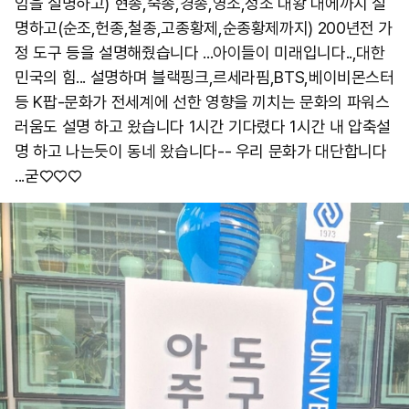
임을 설명하고) 현종,숙종,경종,영조,정조 대왕 대에까지 설
명하고(순조,헌종,철종,고종황제,순종황제까지) 200년전 가
정 도구 등을 설명해줬습니다 ...아이들이 미래입니다..,대한
민국의 힘... 설명하며 블랙핑크,르세라핌,BTS,베이비몬스터
등 K팝-문화가 전세계에 선한 영향을 끼치는 문화의 파워스
러움도 설명 하고 왔습니다 1시간 기다렸다 1시간 내 압축설
명 하고 나는듯이 동네 왔습니다-- 우리 문화가 대단합니다
...굳♡♡♡ ​