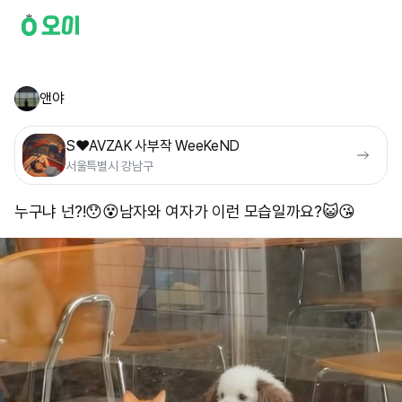
앤야
S❤️AVZAK 사부작 WeeKeND
서울특별시 강남구
누구냐 넌?!😯😵 ​남자와 여자가 이런 모습일까요?😺😘