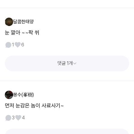
달콤한태양
눈 깔아 ~~팍 쒸
1
6
댓글 1개
봉수(峯樹)
먼저 눈감은 놈이 사료사기~
3
4