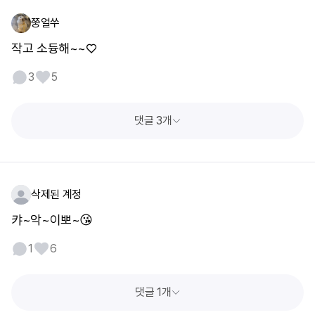
쭝얼쑤
작고 소듕해~~♡
3
5
댓글 3개
삭제된 계정
캬~악~이뽀~😘
1
6
댓글 1개