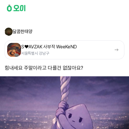
달콤한태양
S❤️AVZAK 사부작 WeeKeND
서울특별시 강남구
힘내세요 주말이라고 다를건 없잖아요?