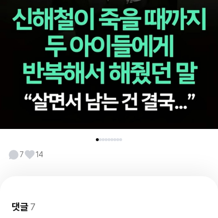
7
14
댓글
7