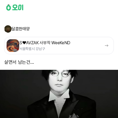
달콤한태양
S❤️AVZAK 사부작 WeeKeND
서울특별시 강남구
살면서 남는건....