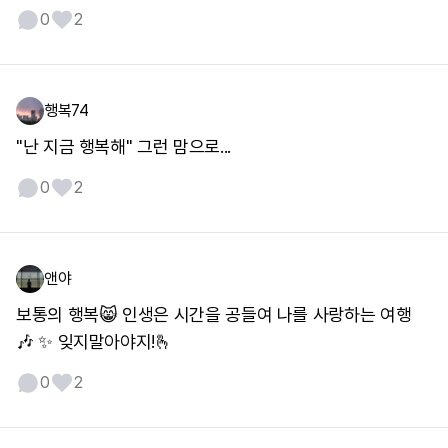
0
2
행복74
"난 지금 행복해" 그런 맘으로...
0
2
앤야
보통의 행복😸 인생은 시간을 공들여 나를 사랑하는 여행
🎶 ✨️ 잊지말아야지!🫰
0
2