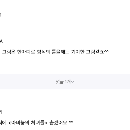
1
A
 그림은 한마디로 형식의 틀을깨는 기이한 그림같죠^^
1
댓글 1개
케
씨에 <아비뇽의 처녀들> 춥겠어요 ^^