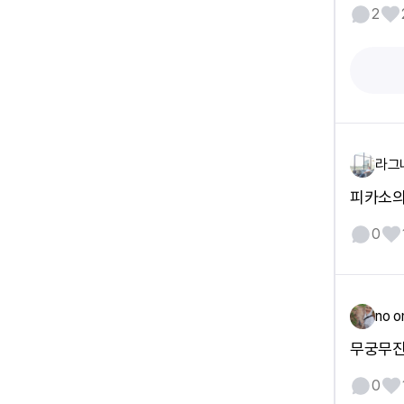
2
라그
피카소의
0
no o
무궁무진
0