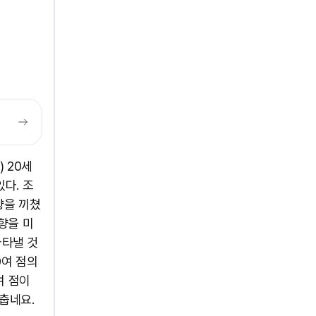
3) 20세
다. 조
향을 끼쳤
향을 미
나타낼 것
0여 점의
여 점이
 춥네요.