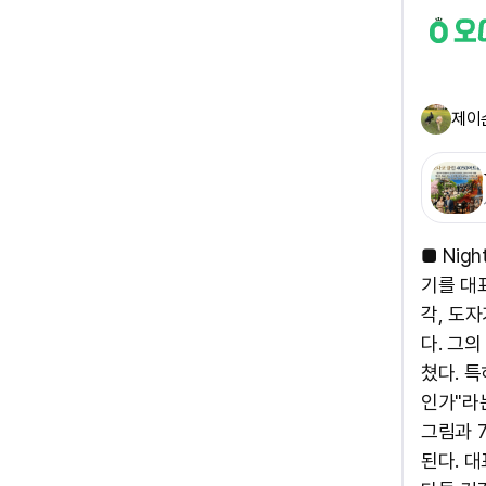
제이
■ Nigh
기를 대
각, 도
다. 그
쳤다. 특
인가"라
그림과 
된다. 대