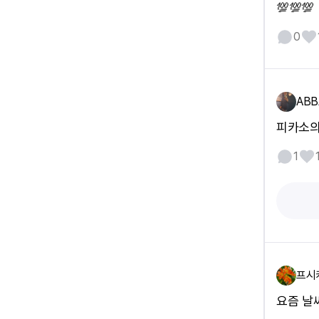
💯💯💯
0
ABB
피카소의
1
프시
요즘 날