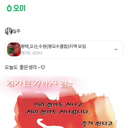
일주
평택,오산,수원(평오수클럽)지역 모임
경기도 오산시
오늘도 좋은생각~♡