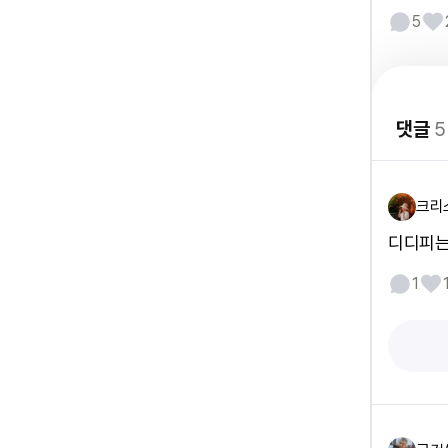
5
댓글
5
크리
디디피는
1