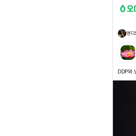
앤디
DDP와