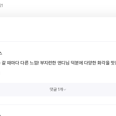
21
스
 갈 때마다 다른 느낌! 부지런한 앤디님 덕분에 다양한 화각을 맛
1
댓글 1개