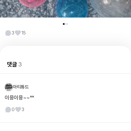
3
15
댓글
3
아티튜드
이응이응~~^^
0
3