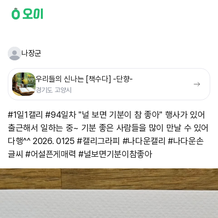
나장군
우리들의 신나는 [책수다] -단향-
경기도 고양시
#1일1캘리 #94일차 "널 보면 기분이 참 좋아" 행사가 있어
출근해서 일하는 중~ 기분 좋은 사람들을 많이 만날 수 있어
다행^^ 2026. 0125 #캘리그라피 #나다운캘리 #나다운손
글씨 #어설픈게매력 #널보면기분이참좋아