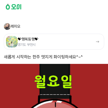
레미오
💝행복동행💝
경기도 부천시
새롭게 시작하는 한주 멋지게 화이팅하세요^~^