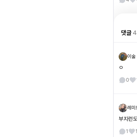
댓글
4
이술
ㅇ
0
레미
부지런도
1