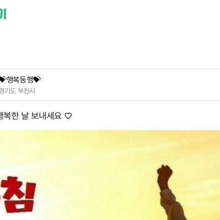
💝행복동행💝
경기도 부천시
행복한 날 보내세요 ♡