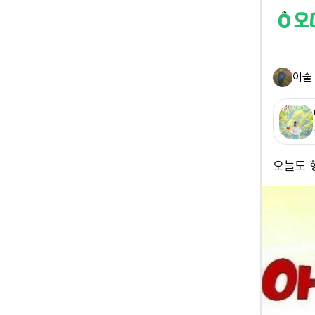
이술
오늘도 