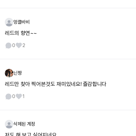
엉클바비
레드의 향연~~
0
2
닌짱
레드만 찾아 찍어본것도 재미있네요! 즐감합니다
0
1
삭제된 계정
저도 해 보고 싶어지네요.