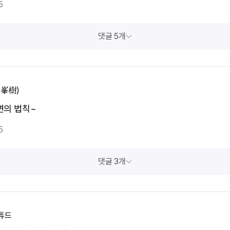
5
댓글 5개
(峯樹)
변의 법칙~
5
댓글 3개
튜드