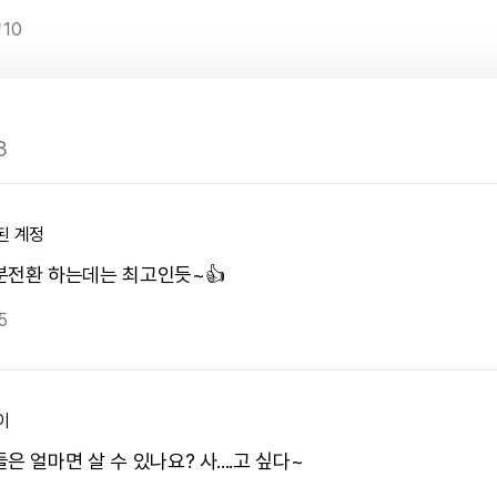
10
3
된 계정
분전환 하는데는 최고인듯~👍
5
이
은 얼마면 살 수 있나요? 사....고 싶다~