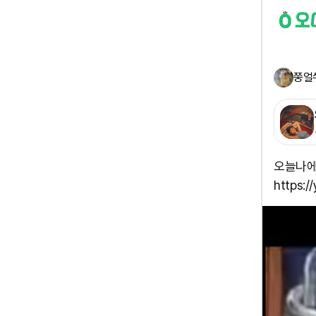
쭝얼
오늘나에게 
https: