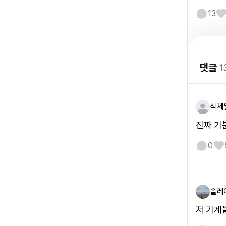
13
댓글
1
삭제
진짜 기
0
솔레
저 기계들