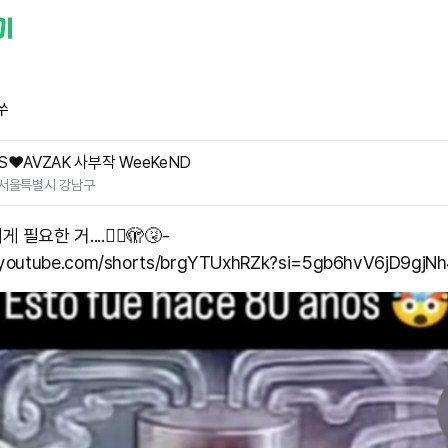
쑤
S❤️AVZAK 사부작 WeeKeND
서울특별시 강남구
필요한 거....😶‍🌫️🫣🤧-
//youtube.com/shorts/brgYTUxhRZk?si=5gb6hvV6jD9gjN