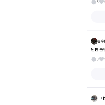
5
봉수
원판 불
3
아티