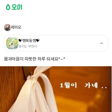
레미오
💝행복동행💝
경기도 부천시
몸과마음이 따뜻한 하루 되세요^~^