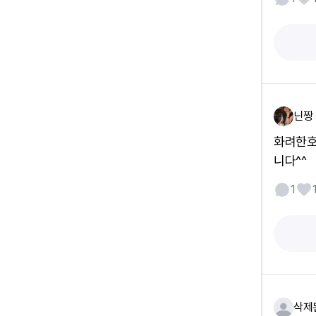
닌짱
화려한호
니다^^
1
삭제