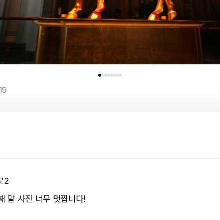
19
운2
째 말 사진 너무 멋찝니다!
1