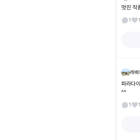
멋진 작
1
레베
파라다이
^^
1