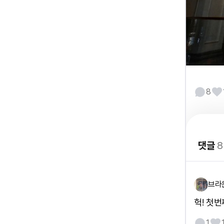
8
댓글
8
브라
헉! 첫번
1