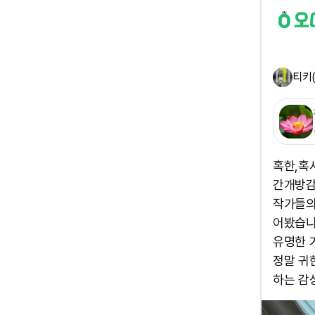
티키(
혹한,혹
간개방감
작가들의
어봤습니다
유명한 
정말 귀
하는 감상의