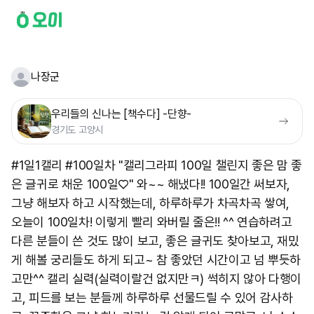
나장군
우리들의 신나는 [책수다] -단향-
경기도 고양시
#1일1캘리 #100일차 "캘리그라피 100일 챌린지 좋은 맘 좋
은 글귀로 채운 100일♡" 와~~ 해냈다!! 100일간 써보자,
그냥 해보자 하고 시작했는데, 하루하루가 차곡차곡 쌓여,
오늘이 100일차! 이렇게 빨리 와버릴 줄은!! ^^ 연습하려고
다른 분들이 쓴 것도 많이 보고, 좋은 글귀도 찾아보고, 재밌
게 해볼 궁리들도 하게 되고~ 참 좋았던 시간이고 넘 뿌듯하
고만^^ 캘리 실력(실력이랄건 없지만ㅋ) 썩히지 않아 다행이
고, 피드를 보는 분들께 하루하루 선물드릴 수 있어 감사하