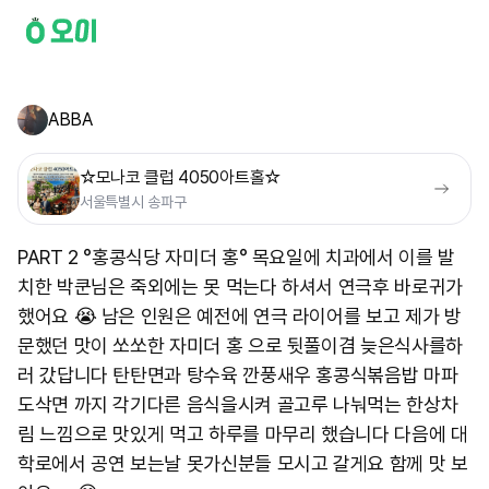
ABBA
☆모나코 클럽 4050아트홀☆
서울특별시 송파구
PART 2 °홍콩식당 자미더 홍° 목요일에 치과에서 이를 발
치한 박쿤님은 죽외에는 못 먹는다 하셔서 연극후 바로귀가
했어요 😭 남은 인원은 예전에 연극 라이어를 보고 제가 방
문했던 맛이 쏘쏘한 자미더 홍 으로 뒷풀이겸 늦은식사를하
러 갔답니다 탄탄면과 탕수육 깐풍새우 홍콩식볶음밥 마파
도삭면 까지 각기다른 음식을시켜 골고루 나눠먹는 한상차
림 느낌으로 맛있게 먹고 하루를 마무리 했습니다 다음에 대
학로에서 공연 보는날 못가신분들 모시고 갈게요 함께 맛 보