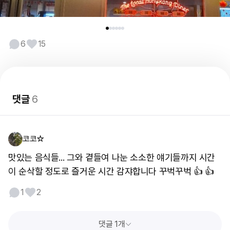
6
15
댓글
6
코코☆
맛있는 음식들... 그와 곁들여 나눈 소소한 얘기들까지 시간
이 순삭할 정도로 즐거운 시간 감쟈합니다 꾸벅꾸벅 👍 👍
1
2
댓글 1개