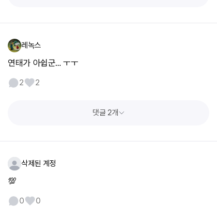
레녹스
연태가 아쉽군... ㅜㅜ
2
2
댓글 2개
삭제된 계정
💯
0
0