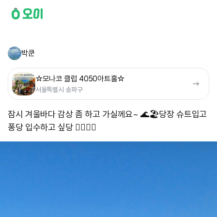
박쿤
☆모나코 클럽 4050아트홀☆
서울특별시 송파구
잠시 겨울바다 감상 좀 하고 가실께요~ 🌊🏖️ ​ 당장 슈트입고
퐁당 입수하고 싶당 🏊‍♀️🧜‍♀️