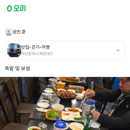
로빈 준
맛집•걷기•여행
부산광역시 해운대구
족발 및 보쌈