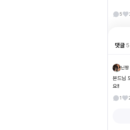
5
댓글
5
닌짱
본드님 
요!!
1