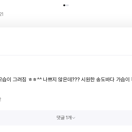
21
모습이 그려짐 ㅎㅎ^^ 나쁘지 않은데??? 시원한 송도바다 가슴이
2
댓글 1개