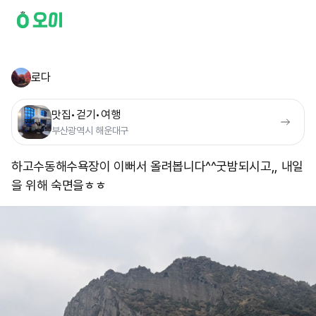
로다
맛집•걷기•여행
부산광역시 해운대구
하고수동해수욕장이 이뻐서 올려봅니다^^ ​굿밤되시고,, 내일
을 위해 숙면을ㅎㅎ