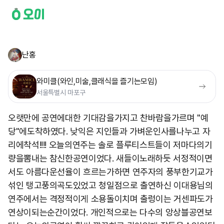
난홍
와미클(와인,미술,클래식을 즐기는모임)
서울특별시 마포구
오랫만에 공연에대한 기대감을가지고 찬바람을가르며 "예
당"에도착하였다. 낮익은 지인들과 가벼운인사를나누고 자
리에착석!!!! 오늘의연주는 솔로 플루티스트들이 저마다의기
량을뽐내는 참신한공연이었다. 새들이노래하듯 서정적이면
서도 아름다운선율이 흐르는가하면 연주자의 풍부한기교가
섞인 탱고풍의곡도있었고 청일점으로 출연하신 이대용님의
연주에서는 격정적이게 소용돌이치며 출렁이는 거센파도가
연상이되는순간이었다. 개인적으로는 다수의 앙상블공연보