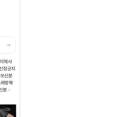
왕이제사
신장군지
쏘신분
노래방복
신분ㆍ