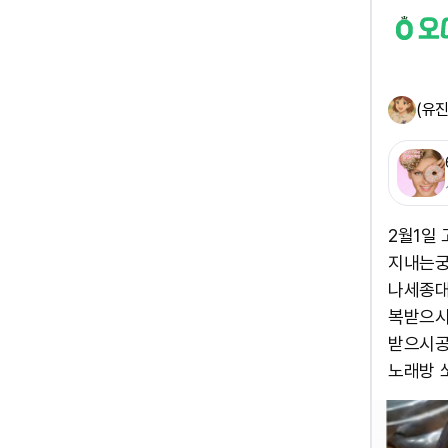
(유진
2월1일
지내는궁
나세종대
복받으시
받으시공
노래방 