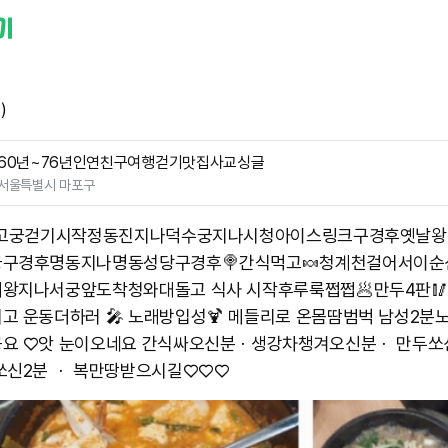
)
60년~76년인연친구여행걷기맛집사교싱글
서울특별시 마포구
 고궁걷기시작정동진지나덕수궁지나시청아이스링크구경후옛날
구경후명동지나명동성당구경후🍭간식먹고🍬청계천걸어서이순
왕지나서궁앞도착청와대돌고 식사 시작후루룩쩝쩝🥟만두4판
고 운동더하러 🎤 노래방입성🍹 메들리로 온몸땀범벅 남성2분
요 ♡앗 눈이오네요 간식싸오신분ㆍ생강차챙겨오신분ㆍ 만두쏘
쏘신2분 ㆍ 복만땅받으시길♡♡♡