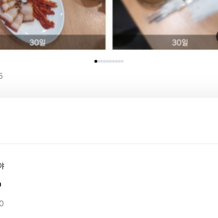
5
야

0