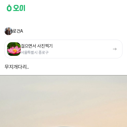
로건A
걸으면서 사진찍기
서울특별시 종로구
무지개다리..